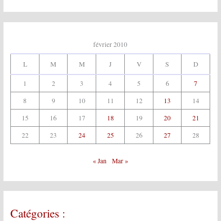
:
février 2010
L
M
M
J
V
S
D
1
2
3
4
5
6
7
8
9
10
11
12
13
14
15
16
17
18
19
20
21
22
23
24
25
26
27
28
« Jan
Mar »
Catégories :