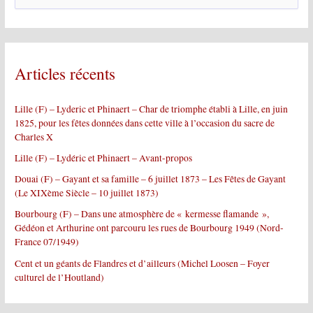
e
c
h
e
r
Articles récents
c
h
e
Lille (F) – Lyderic et Phinaert – Char de triomphe établi à Lille, en juin
r
1825, pour les fêtes données dans cette ville à l’occasion du sacre de
Charles X
:
Lille (F) – Lydéric et Phinaert – Avant-propos
Douai (F) – Gayant et sa famille – 6 juillet 1873 – Les Fêtes de Gayant
(Le XIXème Siècle – 10 juillet 1873)
Bourbourg (F) – Dans une atmosphère de « kermesse flamande »,
Gédéon et Arthurine ont parcouru les rues de Bourbourg 1949 (Nord-
France 07/1949)
Cent et un géants de Flandres et d’ailleurs (Michel Loosen – Foyer
culturel de l’Houtland)