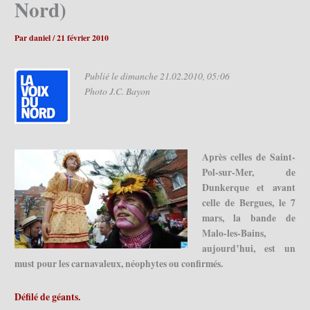
Nord)
Par
daniel
/
21 février 2010
Publié le dimanche 21.02.2010, 05:06
Photo J.C. Bayon
Après celles de Saint-
Pol-sur-Mer, de
Dunkerque et avant
celle de Bergues, le 7
mars, la bande de
Malo-les-Bains,
aujourd’hui, est un
must pour les carnavaleux, néophytes ou confirmés.
Défilé de géants.