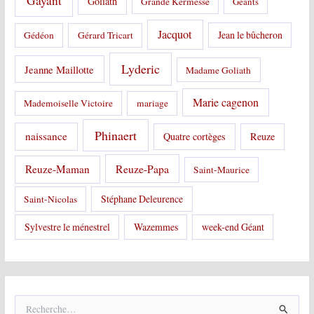
Gayant
Goliath
Grande Kermesse
Géants
Jacquot
Jean le bûcheron
Gédéon
Gérard Tricart
Lyderic
Jeanne Maillotte
Madame Goliath
Marie cagenon
Mademoiselle Victoire
mariage
Phinaert
naissance
Quatre cortèges
Reuze
Reuze-Papa
Reuze-Maman
Saint-Maurice
Stéphane Deleurence
Saint-Nicolas
Sylvestre le ménestrel
Wazemmes
week-end Géant
R