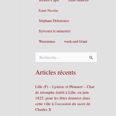
Saint-Nicolas
Stéphane Deleurence
Sylvestre le ménestrel
Wazemmes
week-end Géant
R
e
c
h
Articles récents
e
r
c
Lille (F) – Lyderic et Phinaert – Char
h
de triomphe établi à Lille, en juin
e
1825, pour les fêtes données dans
r
cette ville à l’occasion du sacre de
Charles X
: