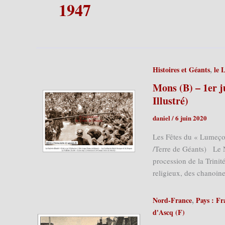
1947
,
Histoires et Géants
le 
Mons (B) – 1er j
Illustré)
daniel
/
6 juin 2020
Les Fêtes du « Lumeçon
/Terre de Géants) Le N
procession de la Trinit
religieux, des chanoin
,
Nord-France
Pays : Fr
d'Ascq (F)