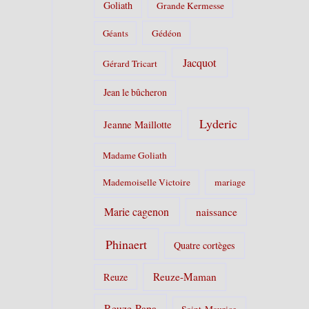
Goliath
Grande Kermesse
Géants
Gédéon
Jacquot
Gérard Tricart
Jean le bûcheron
Lyderic
Jeanne Maillotte
Madame Goliath
Mademoiselle Victoire
mariage
Marie cagenon
naissance
Phinaert
Quatre cortèges
Reuze-Maman
Reuze
Reuze-Papa
Saint-Maurice