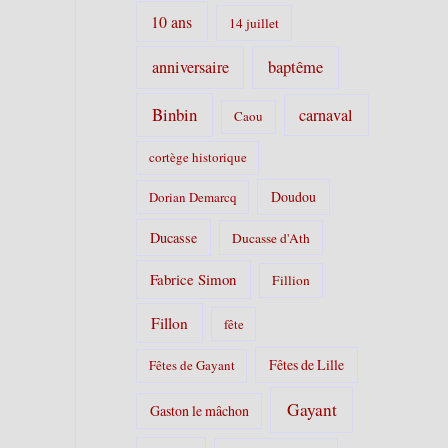
i
10 ans
14 juillet
e
s
anniversaire
baptême
:
Binbin
carnaval
Caou
cortège historique
Doudou
Dorian Demarcq
Ducasse
Ducasse d'Ath
Fabrice Simon
Fillion
Fillon
fête
Fêtes de Lille
Fêtes de Gayant
Gayant
Gaston le mâchon