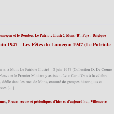
,
,
,
Lumeçon et le Doudou
Le Patriote Illustré
Mons (B)
Pays : Belgique
uin 1947 – Les Fêtes du Lumeçon 1947 (Le Patriote
 », à Mons Le Patriote Illustré – 8 juin 1947 (Collection D. De Coune
once et le Premier Ministre y assistent Le « Car d’Or » à la célèbre
é, défile dans les rues de Mons, entouré de groupes historiques et
esses […]
,
,
ance
Presse, revues et périodiques d'hier et d'aujourd'hui
Villeneuve