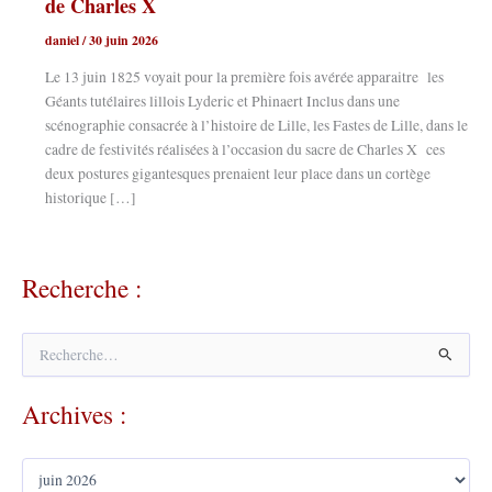
de Charles X
daniel
/
30 juin 2026
Le 13 juin 1825 voyait pour la première fois avérée apparaitre les
Géants tutélaires lillois Lyderic et Phinaert Inclus dans une
scénographie consacrée à l’histoire de Lille, les Fastes de Lille, dans le
cadre de festivités réalisées à l’occasion du sacre de Charles X ces
deux postures gigantesques prenaient leur place dans un cortège
historique […]
Recherche :
R
e
c
Archives :
h
e
r
A
c
r