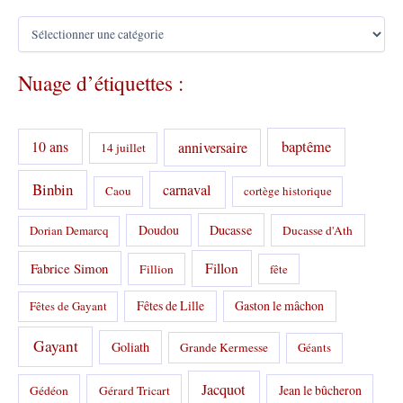
C
a
t
Nuage d’étiquettes :
é
g
o
r
10 ans
anniversaire
baptême
14 juillet
i
e
s
Binbin
carnaval
Caou
cortège historique
:
Doudou
Ducasse
Dorian Demarcq
Ducasse d'Ath
Fabrice Simon
Fillon
Fillion
fête
Fêtes de Lille
Gaston le mâchon
Fêtes de Gayant
Gayant
Goliath
Grande Kermesse
Géants
Jacquot
Jean le bûcheron
Gédéon
Gérard Tricart