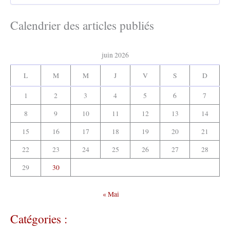
h
c
e
h
Calendrier des articles publiés
r
i
v
:
e
juin 2026
s
:
L
M
M
J
V
S
D
1
2
3
4
5
6
7
8
9
10
11
12
13
14
15
16
17
18
19
20
21
22
23
24
25
26
27
28
29
30
« Mai
Catégories :