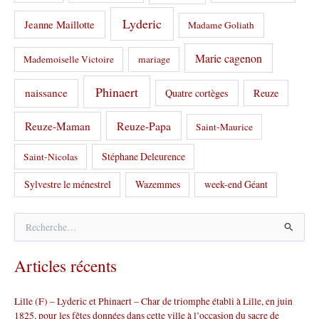
Lyderic
Jeanne Maillotte
Madame Goliath
Marie cagenon
Mademoiselle Victoire
mariage
Phinaert
naissance
Quatre cortèges
Reuze
Reuze-Papa
Reuze-Maman
Saint-Maurice
Stéphane Deleurence
Saint-Nicolas
Sylvestre le ménestrel
Wazemmes
week-end Géant
R
e
c
Articles récents
h
e
r
Lille (F) – Lyderic et Phinaert – Char de triomphe établi à Lille, en juin
c
1825, pour les fêtes données dans cette ville à l’occasion du sacre de
h