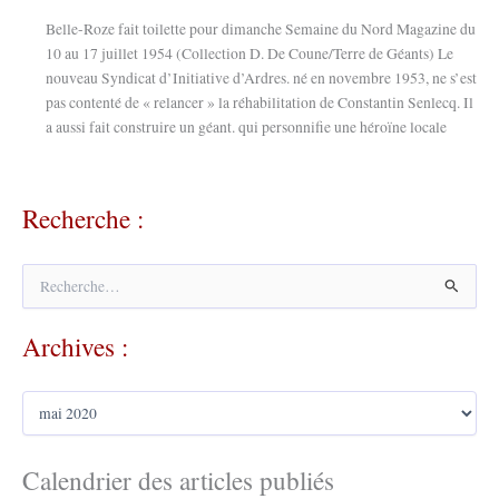
Belle-Roze fait toilette pour dimanche Semaine du Nord Magazine du
10 au 17 juillet 1954 (Collection D. De Coune/Terre de Géants) Le
nouveau Syndicat d’Initiative d’Ardres. né en novembre 1953, ne s’est
pas contenté de « relancer » la réhabilitation de Constantin Senlecq. Il
a aussi fait construire un géant. qui personnifie une héroïne locale
Recherche :
R
e
c
Archives :
h
e
r
A
c
r
h
c
e
h
Calendrier des articles publiés
r
i