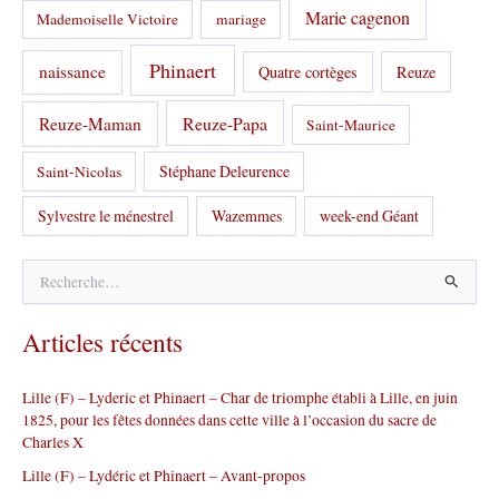
Marie cagenon
Mademoiselle Victoire
mariage
Phinaert
naissance
Quatre cortèges
Reuze
Reuze-Papa
Reuze-Maman
Saint-Maurice
Stéphane Deleurence
Saint-Nicolas
Sylvestre le ménestrel
Wazemmes
week-end Géant
R
e
c
Articles récents
h
e
r
Lille (F) – Lyderic et Phinaert – Char de triomphe établi à Lille, en juin
c
1825, pour les fêtes données dans cette ville à l’occasion du sacre de
h
Charles X
e
r
Lille (F) – Lydéric et Phinaert – Avant-propos