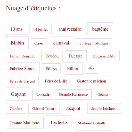
t
Nuage d’étiquettes :
é
g
o
r
10 ans
anniversaire
baptême
14 juillet
i
e
s
Binbin
carnaval
Caou
cortège historique
:
Doudou
Ducasse
Dorian Demarcq
Ducasse d'Ath
Fabrice Simon
Fillon
Fillion
fête
Fêtes de Lille
Gaston le mâchon
Fêtes de Gayant
Gayant
Goliath
Grande Kermesse
Géants
Jacquot
Jean le bûcheron
Gédéon
Gérard Tricart
Lyderic
Jeanne Maillotte
Madame Goliath