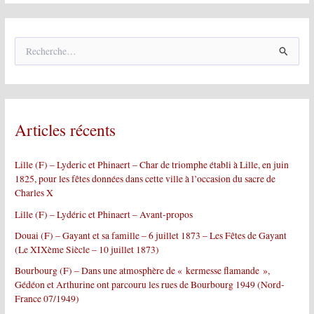
R
e
c
h
e
r
Articles récents
c
h
e
Lille (F) – Lyderic et Phinaert – Char de triomphe établi à Lille, en juin
r
1825, pour les fêtes données dans cette ville à l’occasion du sacre de
Charles X
:
Lille (F) – Lydéric et Phinaert – Avant-propos
Douai (F) – Gayant et sa famille – 6 juillet 1873 – Les Fêtes de Gayant
(Le XIXème Siècle – 10 juillet 1873)
Bourbourg (F) – Dans une atmosphère de « kermesse flamande »,
Gédéon et Arthurine ont parcouru les rues de Bourbourg 1949 (Nord-
France 07/1949)