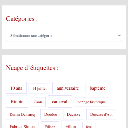
Catégories :
C
a
t
é
g
o
Nuage d’étiquettes :
r
i
e
s
10 ans
anniversaire
baptême
14 juillet
:
Binbin
carnaval
Caou
cortège historique
Doudou
Ducasse
Dorian Demarcq
Ducasse d'Ath
Fabrice Simon
Fillon
Fillion
fête