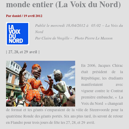
monde entier (La Voix du Nord)
Par
daniel
/
19 avril 2012
Publié le mercredi 18./04/2012 à 05:02 – La Voix du
Nord
Par Claire de Vregille – Photo Pierre Le Masson
| 27, 28, et 29 avril |
En 2006, Jacques Chirac
était président de la
République, les étudiants
manifestaient avec
vigueur contre le Contrat
première embauche, « La
Voix du Nord » changeait
de format et les géants s’emparaient de la ville de Steenvoorde pour la
quatrième Ronde des géants portés. Six ans plus tard, ils seront de retour
en Flandre pour trois jours de fête les 27, 28, et 29 avril.