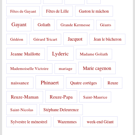
Fêtes de Lille
Gaston le mâchon
Fêtes de Gayant
Gayant
Goliath
Grande Kermesse
Géants
Jacquot
Jean le bûcheron
Gédéon
Gérard Tricart
Lyderic
Jeanne Maillotte
Madame Goliath
Marie cagenon
Mademoiselle Victoire
mariage
Phinaert
naissance
Quatre cortèges
Reuze
Reuze-Papa
Reuze-Maman
Saint-Maurice
Stéphane Deleurence
Saint-Nicolas
Sylvestre le ménestrel
Wazemmes
week-end Géant