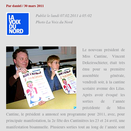
Par
daniel
/
30 mars 2011
Publié le lundi 07.02.2011 à 05:02
Photo La Voix du Nord
Le nouveau président de
Miss Cantine, Vincent
Dekeirsschieter, était très
ému pour sa première
assemblée générale,
vendredi soir, à la cantine
scolaire avenue des Lilas.
Après avoir évoqué les
sorties de l’année
précédente de Miss
Cantine, le président a annoncé son programme pour 2011, avec, pour
principale manifestation, la 2e fête des Cantinières les 23 et 24 avril, une
manifestation bisannuelle. Plusieurs sorties tout au long de l’année sont