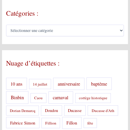
Catégories :
C
a
t
é
g
o
Nuage d’étiquettes :
r
i
e
s
10 ans
anniversaire
baptême
14 juillet
:
Binbin
carnaval
Caou
cortège historique
Doudou
Ducasse
Dorian Demarcq
Ducasse d'Ath
Fabrice Simon
Fillon
Fillion
fête