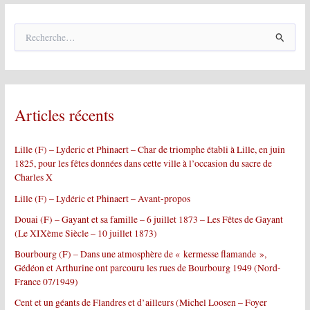
R
e
c
h
e
r
Articles récents
c
h
e
Lille (F) – Lyderic et Phinaert – Char de triomphe établi à Lille, en juin
r
1825, pour les fêtes données dans cette ville à l’occasion du sacre de
Charles X
:
Lille (F) – Lydéric et Phinaert – Avant-propos
Douai (F) – Gayant et sa famille – 6 juillet 1873 – Les Fêtes de Gayant
(Le XIXème Siècle – 10 juillet 1873)
Bourbourg (F) – Dans une atmosphère de « kermesse flamande »,
Gédéon et Arthurine ont parcouru les rues de Bourbourg 1949 (Nord-
France 07/1949)
Cent et un géants de Flandres et d’ailleurs (Michel Loosen – Foyer