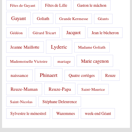
Fêtes de Lille
Gaston le mâchon
Fêtes de Gayant
Gayant
Goliath
Grande Kermesse
Géants
Jacquot
Jean le bûcheron
Gédéon
Gérard Tricart
Lyderic
Jeanne Maillotte
Madame Goliath
Marie cagenon
Mademoiselle Victoire
mariage
Phinaert
naissance
Quatre cortèges
Reuze
Reuze-Papa
Reuze-Maman
Saint-Maurice
Stéphane Deleurence
Saint-Nicolas
Sylvestre le ménestrel
Wazemmes
week-end Géant