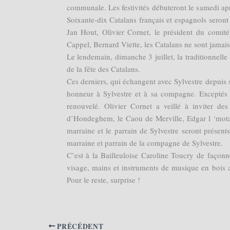
communale. Les festivités débuteront le samedi apr
Soixante-dix Catalans français et espagnols seront
Jan Hout, Olivier Cornet, le président du comité 
Cappel, Bernard Viette, les Catalans ne sont jamais f
Le lendemain, dimanche 3 juillet, la traditionnelle
de la fête des Catalans.
Ces derniers, qui échangent avec Sylvestre depuis s
honneur à Sylvestre et à sa compagne. Exceptés q
renouvelé. Olivier Cornet a veillé à inviter de
d’Hondeghem, le Caou de Merville, Edgar l ‘motar
marraine et le parrain de Sylvestre seront prése
marraine et parrain de la compagne de Sylvestre.
C’est à la Bailleuloise Caroline Toucry de façon
visage, mains et instruments de musique en bois 
Pour le reste, surprise !
PRÉCÉDENT