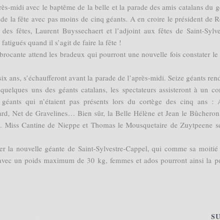
ès-midi avec le baptême de la belle et la parade des amis catalans du g
 de la fête avec pas moins de cinq géants. A en croire le président de 
des fêtes, Laurent Buyssechaert et l’adjoint aux fêtes de Saint-Sylve
atigués quand il s’agit de faire la fête !
 brocante attend les bradeux qui pourront une nouvelle fois constater le
ix ans, s’échaufferont avant la parade de l’après-midi. Seize géants ren
uelques uns des géants catalans, les spectateurs assisteront à un co
s géants qui n’étaient pas présents lors du cortège des cinq ans : 
d, Net de Gravelines… Bien sûr, la Belle Hélène et Jean le Bûcheron,
nts. Miss Cantine de Nieppe et Thomas le Mousquetaire de Zuytpeene s
ner la nouvelle géante de Saint-Sylvestre-Cappel, qui comme sa moitié
avec un poids maximum de 30 kg, femmes et ados pourront ainsi la po
S