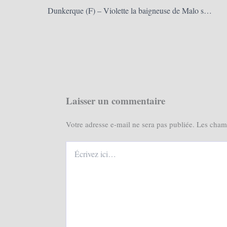
Dunkerque (F) – Violette la baigneuse de Malo se confie : « J’ai perdu 7 kilos et j’ai une nouvelle jupe » (La Voix du Nord)
Laisser un commentaire
Votre adresse e-mail ne sera pas publiée.
Les champ
Écrivez
ici…