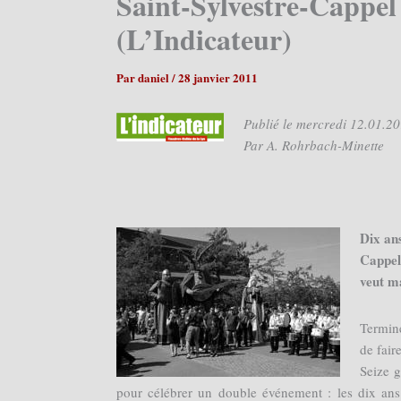
Saint-Sylvestre-Cappel 
(L’Indicateur)
Par
daniel
/
28 janvier 2011
Publié le mercredi 12.01.2
Par A. Rohrbach-Minette
Dix ans
Cappel.
veut m
Terminé
de faire
Seize g
pour célébrer un double événement : les dix an