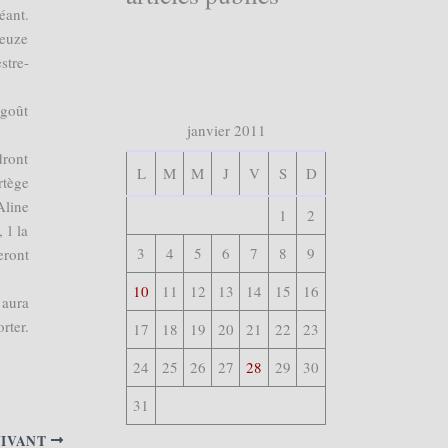
éant.
Reuze
stre-
 goût
janvier 2011
dront
L
M
M
J
V
S
D
rtège
Aline
1
2
 l la
3
4
5
6
7
8
9
eront
10
11
12
13
14
15
16
 aura
rter.
17
18
19
20
21
22
23
24
25
26
27
28
29
30
31
UIVANT