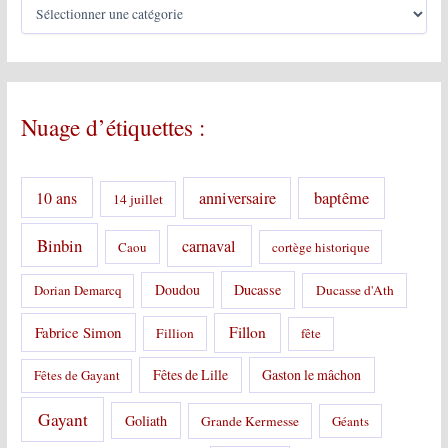
C
a
t
é
g
o
Nuage d’étiquettes :
r
i
e
s
10 ans
anniversaire
baptême
14 juillet
:
Binbin
carnaval
Caou
cortège historique
Doudou
Ducasse
Dorian Demarcq
Ducasse d'Ath
Fabrice Simon
Fillon
Fillion
fête
Fêtes de Lille
Gaston le mâchon
Fêtes de Gayant
Gayant
Goliath
Grande Kermesse
Géants