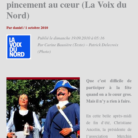
pincement au cœur (La Voix du
Nord)
Par
daniel
/
1 octobre 2010
Publié le dimanche 19.09.2010 à 05:16
Par Carine Bausière (Texte) – Patrick Delecroix
(Photo)
Que c’est difficile de
participer à la fête
quand on a le cœur gros.
Mais il n’y a rien à faire.
En cette belle après-midi
de fin d’été, Christiane
Ancelin, la présidente de
l’association Merchin