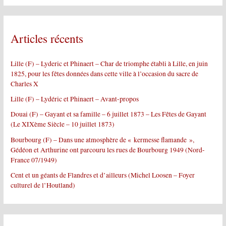
h
e
r
Articles récents
c
h
e
Lille (F) – Lyderic et Phinaert – Char de triomphe établi à Lille, en juin
r
1825, pour les fêtes données dans cette ville à l’occasion du sacre de
Charles X
:
Lille (F) – Lydéric et Phinaert – Avant-propos
Douai (F) – Gayant et sa famille – 6 juillet 1873 – Les Fêtes de Gayant
(Le XIXème Siècle – 10 juillet 1873)
Bourbourg (F) – Dans une atmosphère de « kermesse flamande »,
Gédéon et Arthurine ont parcouru les rues de Bourbourg 1949 (Nord-
France 07/1949)
Cent et un géants de Flandres et d’ailleurs (Michel Loosen – Foyer
culturel de l’Houtland)