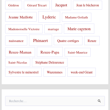
Jacquot
Jean le bûcheron
Gédéon
Gérard Tricart
Lyderic
Jeanne Maillotte
Madame Goliath
Marie cagenon
Mademoiselle Victoire
mariage
Phinaert
naissance
Quatre cortèges
Reuze
Reuze-Papa
Reuze-Maman
Saint-Maurice
Stéphane Deleurence
Saint-Nicolas
Sylvestre le ménestrel
Wazemmes
week-end Géant
R
e
c