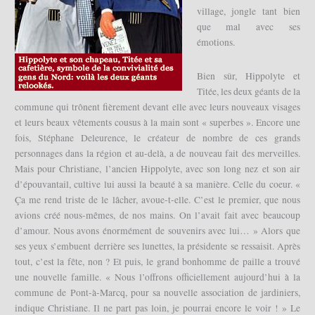
village, jongle tant bien
que mal avec ses
émotions.
Bien sûr, Hippolyte et
Titée, les deux géants de la
commune qui trônent fièrement devant elle avec leurs nouveaux visages
et leurs beaux vêtements cousus à la main sont « superbes ». Encore une
fois, Stéphane Deleurence, le créateur de nombre de ces grands
personnages dans la région et au-delà, a de nouveau fait des merveilles.
Mais pour Christiane, l’ancien Hippolyte, avec son long nez et son air
d’épouvantail, cultive lui aussi la beauté à sa manière. Celle du coeur. «
Ça me rend triste de le lâcher, avoue-t-elle. C’est le premier, que nous
avions créé nous-mêmes, de nos mains. On l’avait fait avec beaucoup
d’amour. Nous avons énormément de souvenirs avec lui… » Alors que
ses yeux s’embuent derrière ses lunettes, la présidente se ressaisit. Après
tout, c’est la fête, non ? Et puis, le grand bonhomme de paille a trouvé
une nouvelle famille. « Nous l’offrons officiellement aujourd’hui à la
commune de Pont-à-Marcq, pour sa nouvelle association de jardiniers,
indique Christiane. Il ne part pas loin, je pourrai encore le voir ! » Le