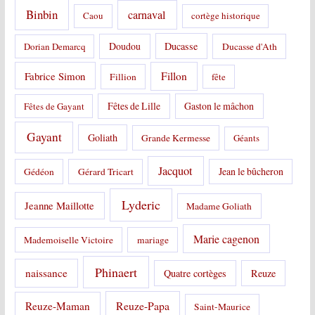
Binbin
carnaval
Caou
cortège historique
Doudou
Ducasse
Dorian Demarcq
Ducasse d'Ath
Fabrice Simon
Fillon
Fillion
fête
Fêtes de Lille
Gaston le mâchon
Fêtes de Gayant
Gayant
Goliath
Grande Kermesse
Géants
Jacquot
Jean le bûcheron
Gédéon
Gérard Tricart
Lyderic
Jeanne Maillotte
Madame Goliath
Marie cagenon
Mademoiselle Victoire
mariage
Phinaert
naissance
Quatre cortèges
Reuze
Reuze-Papa
Reuze-Maman
Saint-Maurice