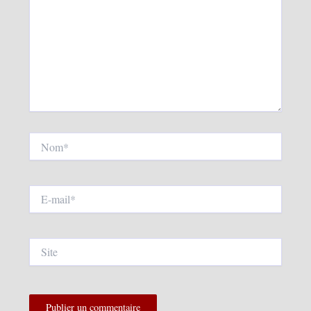
Nom*
E-
mail*
Site