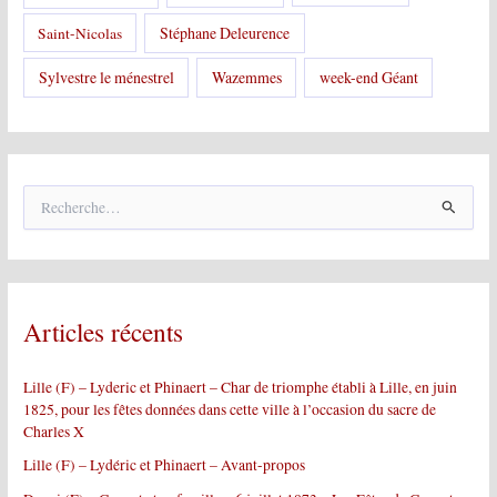
Stéphane Deleurence
Saint-Nicolas
Sylvestre le ménestrel
Wazemmes
week-end Géant
R
e
c
h
e
r
Articles récents
c
h
e
Lille (F) – Lyderic et Phinaert – Char de triomphe établi à Lille, en juin
r
1825, pour les fêtes données dans cette ville à l’occasion du sacre de
Charles X
:
Lille (F) – Lydéric et Phinaert – Avant-propos