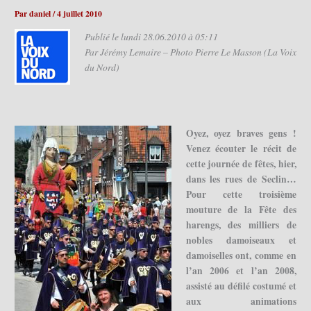
Par
daniel
/
4 juillet 2010
Publié le lundi 28.06.2010 à 05:11
Par Jérémy Lemaire – Photo Pierre Le Masson (La Voix
du Nord)
Oyez, oyez braves gens !
Venez écouter le récit de
cette journée de fêtes, hier,
dans les rues de Seclin…
Pour cette troisième
mouture de la Fête des
harengs, des milliers de
nobles damoiseaux et
damoiselles ont, comme en
l’an 2006 et l’an 2008,
assisté au défilé costumé et
aux animations