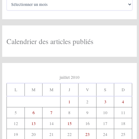
A
r
r
c
:
h
i
v
e
Calendrier des articles publiés
s
:
juillet 2010
L
M
M
J
V
S
D
1
2
3
4
5
6
7
8
9
10
11
12
13
14
15
16
17
18
19
20
21
22
23
24
25