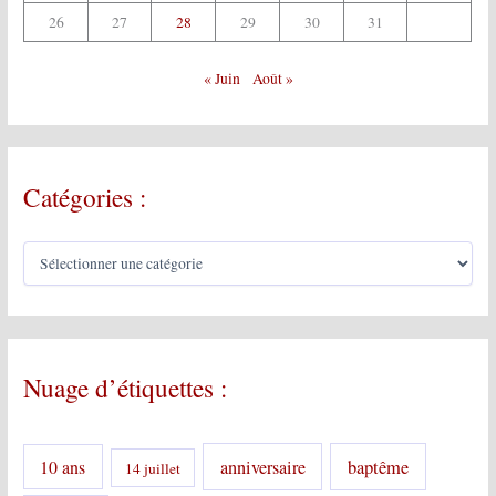
26
27
28
29
30
31
« Juin
Août »
Catégories :
C
a
t
é
g
o
Nuage d’étiquettes :
r
i
e
s
10 ans
anniversaire
baptême
14 juillet
: