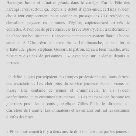
Harengus Junior et d’autres géants dans le cortège. Car la Fête des
harengs, c’est surtout ça. Depuis le début d’après-midi, certains avaient
choisi leur emplacement pour assister au passage des 700 troubadours,
chevaliers, paysans ou hommes d’église, copieusement arrosés de
confettis. À l’ombre de préférence, car la rue Bouvry, était transformée en
un chaudron bouillonnant. Beaucoup de tenanciers avaient flairé la bonne
aubaine. À L’Imprévu par exemple. « Le dimanche, je suis fermé
d’habitude, glisse Stéphane Gossart, le patron. Et ça a bien marché, avec
plusieurs dizaines de personnes… » Avec vue sur le défilé depuis la
terrasse.
Un défilé auquel participaient des troupes professionnelles, mais surtout
des associations. Les chérubins du service jeunesse étaient venus en
masse. Une centaine de jeunes et d’animateurs. Et ils avaient
confectionné leurs costumes eux-mêmes. « Les mamans ont façonné les
guerriers pour les garçons , explique Gilles Palla, le directeur du
Carrefour de l’amitié. Les animateurs et les enfants ont fait les costumes
d’elfes des filles.
» Et, contrairement à il y a deux ans, le drakkar fabriqué par les jeunes a