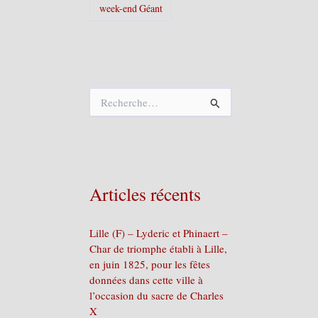
week-end Géant
R
e
c
h
e
r
c
Articles récents
h
e
r
Lille (F) – Lyderic et Phinaert –
Char de triomphe établi à Lille,
:
en juin 1825, pour les fêtes
données dans cette ville à
l’occasion du sacre de Charles
X