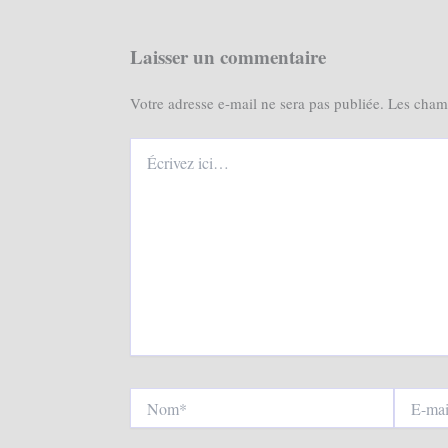
Laisser un commentaire
Votre adresse e-mail ne sera pas publiée.
Les champ
Écrivez
ici…
Nom*
E-
mail*