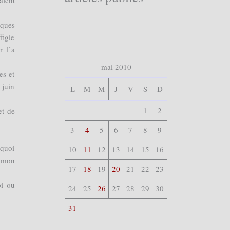
aient
cques
igie
r l’a
mai 2010
es et
 juin
L
M
M
J
V
S
D
1
2
et de
3
4
5
6
7
8
9
 quoi
10
11
12
13
14
15
16
e mon
17
18
19
20
21
22
23
pi ou
24
25
26
27
28
29
30
31