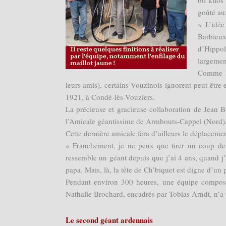
60 kilos
goûté aux
« L’idée
Barbieu
d’Hippol
largemen
Comme le
leurs amis), certains Vouzinois ignorent peut-être
1921, à Condé-lès-Vouziers.
La précieuse et gracieuse collaboration de Jean B
l’Amicale géantissime de Armbouts-Cappel (Nord), 
Cette dernière amicale fera d’ailleurs le déplaceme
« Franchement, je ne peux que tirer un coup de 
ressemble un géant depuis que j’ai 4 ans, quand 
papa. Mais, là, la tête de Ch’biquet est digne d’un 
Pendant environ 300 heures, une équipe composé
Nathalie Brochard, encadrés par Tobias Arndt, n’a 
Le second géant ardennais