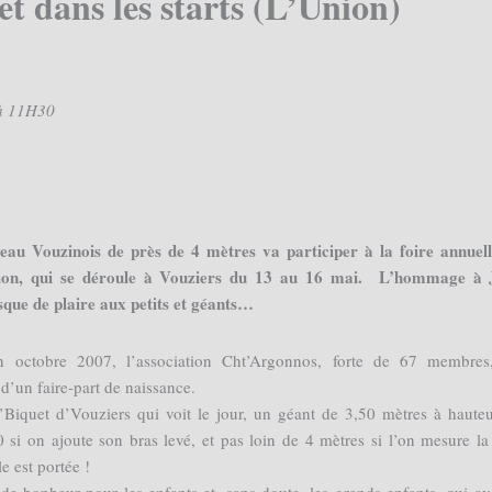
t dans les starts (L’Union)
 à 11H30
au Vouzinois de près de 4 mètres va participer à la foire annuel
sion, qui se déroule à Vouziers du 13 au 16 mai. L’hommage à 
sque de plaire aux petits et géants…
n octobre 2007, l’association Cht’Argonnos, forte de 67 membres
d’un faire-part de naissance.
’Biquet d’Vouziers qui voit le jour, un géant de 3,50 mètres à haute
80 si on ajoute son bras levé, et pas loin de 4 mètres si l’on mesure la
le est portée !