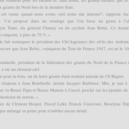
 de bonheur pour les enfants et, sans doute, les grands enfants, qui av
 géants du Nord lors de la dernière foire.
 est venue quand nous avons créé notre site internet*, rapporte Ja
x. J’ai proposé dans un sondage que l’on fasse un géant à l’eff
yte Taine, du général Chanzy ou du cycliste Jean Robic. Ce dernie
t emporté, à plus de 70 % ».
 fait remarquer le président des Cht’Argonnos (les ch’tis des Ardenn
 encore que Jean Robic, vainqueur du Tour de France 1947, est né le 10
onduelle, président de la fédération des géants du Nord de la France 
a été un élément-clef.
nt pour la foire, un de leurs géants étant nommé parrain de Ch’Biquet.
chapeau à Jean Bonduelle, insiste Jacques Barbieux. Moi, je sais à
j’ai vu Reuze Papa et Reuze Maman à Cassel, perché sur les épaules d
plasticien de renom. »
e de Clément Hespel, Pascal Lefer, Franck Courcoux, Roselyne Tri
pas ménagé sa peine pour n’oublier aucun détail.