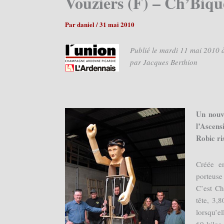
Vouziers (F) – Ch’Bique
Par
daniel
/
31 mai 2010
Publié le mardi 11 mai 2010
par Jacques Berthion
Un nouve
l’Ascen
Robic ri
Créée e
porteuse 
C’est Ch
tête, 3,
lorsqu’el