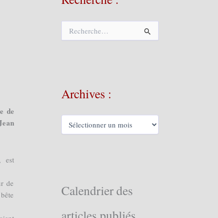
R
e
c
h
e
r
c
Archives :
h
e
le de
r
A
Jean
r
:
c
h
i
, est
v
e
ur de
Calendrier des
s
 bête
:
articles publiés