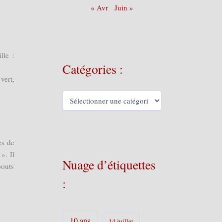
« Avr
Juin »
lle :
Catégories :
vert,
C
a
t
é
g
es de
o
». Il
r
Nuage d’étiquettes
i
bouts
e
:
s
:
10 ans
14 juillet