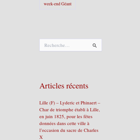
week-end Géant
R
e
c
h
e
r
c
Articles récents
h
e
r
Lille (F) – Lyderic et Phinaert –
Char de triomphe établi à Lille,
:
en juin 1825, pour les fêtes
données dans cette ville à
l’occasion du sacre de Charles
X