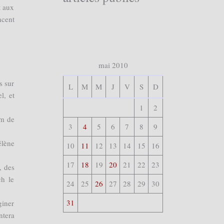
t aux
ncent
mai 2010
s sur
L
M
M
J
V
S
D
l, et
1
2
am de
3
4
5
6
7
8
9
élène
10
11
12
13
14
15
16
17
18
19
20
21
22
23
, des
ch le
24
25
26
27
28
29
30
31
giner
ntera