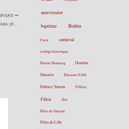
anniversaire
UIVANT
Warneton (Comines-Warneton) (B) – Ghislain: place aux jeunes (Nord-Eclair (Belgique))
Binbin
baptême
carnaval
Caou
cortège historique
Doudou
Dorian Demarcq
Ducasse
Ducasse d'Ath
Fabrice Simon
Fillion
Fillon
fête
Fêtes de Gayant
Fêtes de Lille