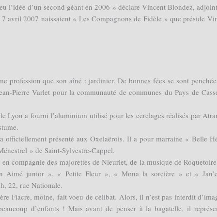
i eu l’idée d’un second géant en 2006 » déclare Vincent Blondez, adjoin
le 7 avril 2007 naissaient « Les Compagnons de Fidèle » que préside Vi
même profession que son aîné : jardinier. De bonnes fées se sont penchée
 Jean-Pierre Varlet pour la communauté de communes du Pays de Casse
t de Lyon a fourni l’aluminium utilisé pour les cerclages réalisés par Atr
stume.
a officiellement présenté aux Oxelaërois. Il a pour marraine « Belle H
Ménestrel » de Saint-Sylvestre-Cappel.
», en compagnie des majorettes de Nieurlet, de la musique de Roquetoire
en Aimé junior », « Petite Fleur », « Mona la sorcière » et « Jan’
, 22, rue Nationale.
ère Fiacre, moine, fait voeu de célibat. Alors, il n’est pas interdit d’ima
beaucoup d’enfants ! Mais avant de penser à la bagatelle, il représe