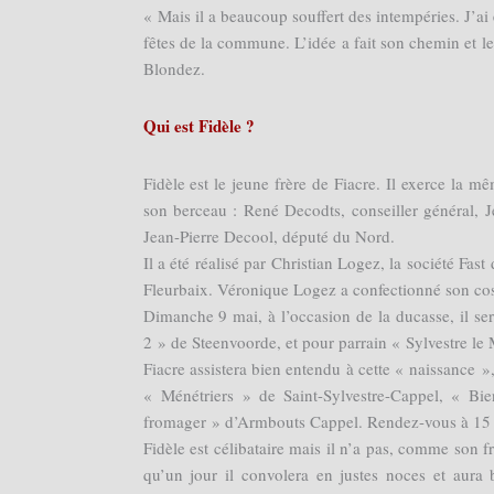
« Mais il a beaucoup souffert des intempéries. J’a
fêtes de la commune. L’idée a fait son chemin et 
Blondez.
Qui est Fidèle ?
Fidèle est le jeune frère de Fiacre. Il exerce la 
son berceau : René Decodts, conseiller général,
Jean-Pierre Decool, député du Nord.
Il a été réalisé par Christian Logez, la société Fas
Fleurbaix. Véronique Logez a confectionné son co
Dimanche 9 mai, à l’occasion de la ducasse, il ser
2 » de Steenvoorde, et pour parrain « Sylvestre le 
Fiacre assistera bien entendu à cette « naissance 
« Ménétriers » de Saint-Sylvestre-Cappel, « Bi
fromager » d’Armbouts Cappel. Rendez-vous à 15 h
Fidèle est célibataire mais il n’a pas, comme son fr
qu’un jour il convolera en justes noces et aura 