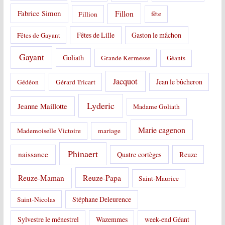
Fabrice Simon
Fillon
Fillion
fête
Fêtes de Lille
Gaston le mâchon
Fêtes de Gayant
Gayant
Goliath
Grande Kermesse
Géants
Jacquot
Jean le bûcheron
Gédéon
Gérard Tricart
Lyderic
Jeanne Maillotte
Madame Goliath
Marie cagenon
Mademoiselle Victoire
mariage
Phinaert
naissance
Quatre cortèges
Reuze
Reuze-Papa
Reuze-Maman
Saint-Maurice
Stéphane Deleurence
Saint-Nicolas
Sylvestre le ménestrel
Wazemmes
week-end Géant