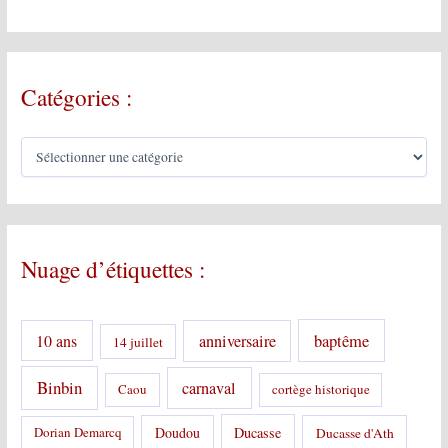
Catégories :
C
a
t
é
g
o
Nuage d’étiquettes :
r
i
e
s
10 ans
anniversaire
baptême
14 juillet
:
Binbin
carnaval
Caou
cortège historique
Doudou
Ducasse
Dorian Demarcq
Ducasse d'Ath