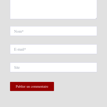
Nom*
E-
mail*
Site