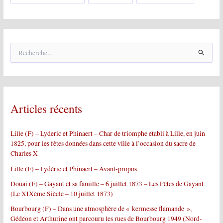
R
e
c
h
e
r
Articles récents
c
h
e
Lille (F) – Lyderic et Phinaert – Char de triomphe établi à Lille, en juin
r
1825, pour les fêtes données dans cette ville à l’occasion du sacre de
Charles X
:
Lille (F) – Lydéric et Phinaert – Avant-propos
Douai (F) – Gayant et sa famille – 6 juillet 1873 – Les Fêtes de Gayant
(Le XIXème Siècle – 10 juillet 1873)
Bourbourg (F) – Dans une atmosphère de « kermesse flamande »,
Gédéon et Arthurine ont parcouru les rues de Bourbourg 1949 (Nord-