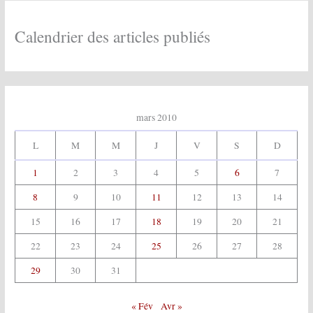
i
v
e
Calendrier des articles publiés
s
:
mars 2010
L
M
M
J
V
S
D
1
2
3
4
5
6
7
8
9
10
11
12
13
14
15
16
17
18
19
20
21
22
23
24
25
26
27
28
29
30
31
« Fév
Avr »