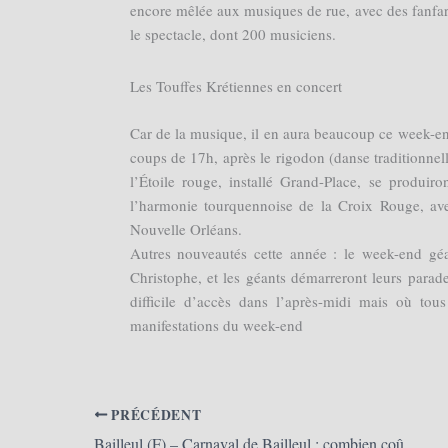
encore mêlée aux musiques de rue, avec des fanfare
le spectacle, dont 200 musiciens.
Les Touffes Krétiennes en concert
Car de la musique, il en aura beaucoup ce week-en
coups de 17h, après le rigodon (danse traditionne
l’Étoile rouge, installé Grand-Place, se produir
l’harmonie tourquennoise de la Croix Rouge, ave
Nouvelle Orléans.
Autres nouveautés cette année : le week-end géant
Christophe, et les géants démarreront leurs parade
difficile d’accès dans l’après-midi mais où tou
manifestations du week-end
PRÉCÉDENT
Bailleul (F) – Carnaval de Bailleul : combien coûte la réussite de la fête ? (La Voix du Nord)