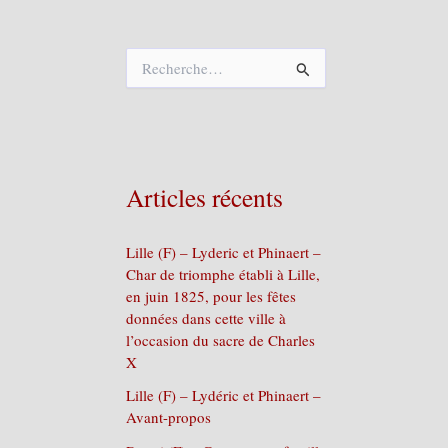
R
e
c
h
e
r
c
Articles récents
h
e
r
Lille (F) – Lyderic et Phinaert –
Char de triomphe établi à Lille,
:
en juin 1825, pour les fêtes
données dans cette ville à
l’occasion du sacre de Charles
X
Lille (F) – Lydéric et Phinaert –
Avant-propos