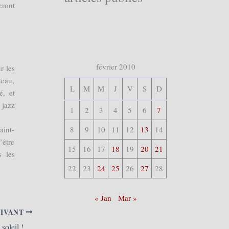
eront
février 2010
r les
teau,
L
M
M
J
V
S
D
é, et
 jazz
1
2
3
4
5
6
7
aint-
8
9
10
11
12
13
14
’être
15
16
17
18
19
20
21
s les
22
23
24
25
26
27
28
« Jan
Mar »
UIVANT
Rumes (B) – Un mariage… géant, sous le soleil ! (Dernière Heure)