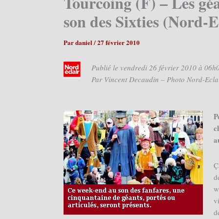
Tourcoing (F) – Les géa
son des Sixties (Nord-E
Par
daniel
/
27 février 2010
Publié le vendredi 26 février 2010 à 06h
Par Vincent Decaudin – Photo Nord-Ecla
P
c
a
Ç
d
w
v
d