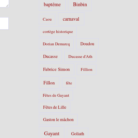
Binbin
baptême
carnaval
Caou
cortège historique
Doudou
Dorian Demarcq
Ducasse
Ducasse d'Ath
Fabrice Simon
Fillion
Fillon
fête
Fêtes de Gayant
Fêtes de Lille
Gaston le mâchon
Gayant
Goliath