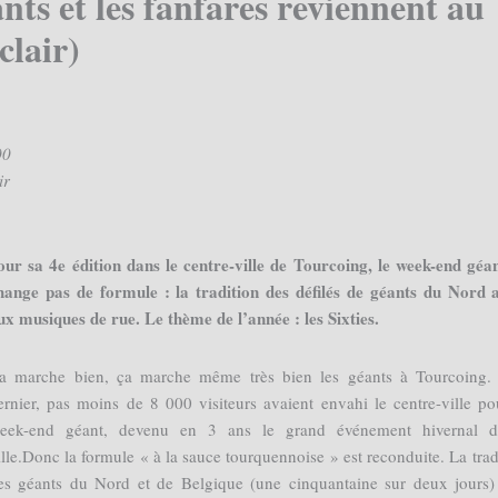
nts et les fanfares reviennent au
clair)
00
ir
our sa 4e édition dans le centre-ville de Tourcoing, le week-end géa
hange pas de formule : la tradition des défilés de géants du Nord a
ux musiques de rue. Le thème de l’année : les Sixties.
a marche bien, ça marche même très bien les géants à Tourcoing.
ernier, pas moins de 8 000 visiteurs avaient envahi le centre-ville po
eek-end géant, devenu en 3 ans le grand événement hivernal d
ille.Donc la formule « à la sauce tourquennoise » est reconduite. La trad
es géants du Nord et de Belgique (une cinquantaine sur deux jours)