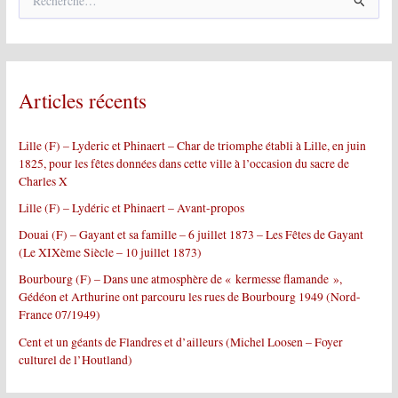
e
c
h
e
r
Articles récents
c
h
e
Lille (F) – Lyderic et Phinaert – Char de triomphe établi à Lille, en juin
r
1825, pour les fêtes données dans cette ville à l’occasion du sacre de
Charles X
:
Lille (F) – Lydéric et Phinaert – Avant-propos
Douai (F) – Gayant et sa famille – 6 juillet 1873 – Les Fêtes de Gayant
(Le XIXème Siècle – 10 juillet 1873)
Bourbourg (F) – Dans une atmosphère de « kermesse flamande »,
Gédéon et Arthurine ont parcouru les rues de Bourbourg 1949 (Nord-
France 07/1949)
Cent et un géants de Flandres et d’ailleurs (Michel Loosen – Foyer
culturel de l’Houtland)