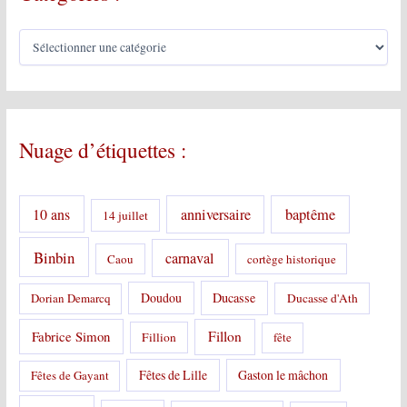
C
a
t
é
g
o
Nuage d’étiquettes :
r
i
e
s
10 ans
anniversaire
baptême
14 juillet
:
Binbin
carnaval
Caou
cortège historique
Doudou
Ducasse
Dorian Demarcq
Ducasse d'Ath
Fabrice Simon
Fillon
Fillion
fête
Fêtes de Lille
Gaston le mâchon
Fêtes de Gayant