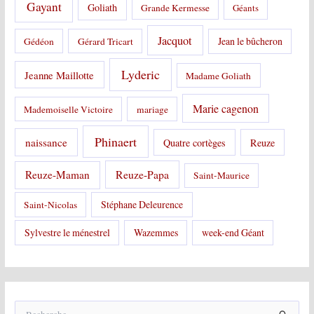
Gayant
Goliath
Grande Kermesse
Géants
Jacquot
Jean le bûcheron
Gédéon
Gérard Tricart
Lyderic
Jeanne Maillotte
Madame Goliath
Marie cagenon
Mademoiselle Victoire
mariage
Phinaert
naissance
Quatre cortèges
Reuze
Reuze-Papa
Reuze-Maman
Saint-Maurice
Stéphane Deleurence
Saint-Nicolas
Sylvestre le ménestrel
Wazemmes
week-end Géant
R