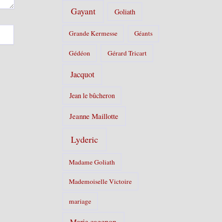
Gayant
Goliath
Grande Kermesse
Géants
Gédéon
Gérard Tricart
Jacquot
Jean le bûcheron
Jeanne Maillotte
Lyderic
Madame Goliath
Mademoiselle Victoire
mariage
Marie cagenon