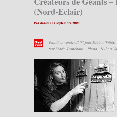
Créateurs de Géants – L
(Nord-Eclair)
Par
daniel
/
11 septembre 2009
Publié le vendredi 05 juin 2009 à 06h00 
par Marie Tranchant – Photo : Hubert V