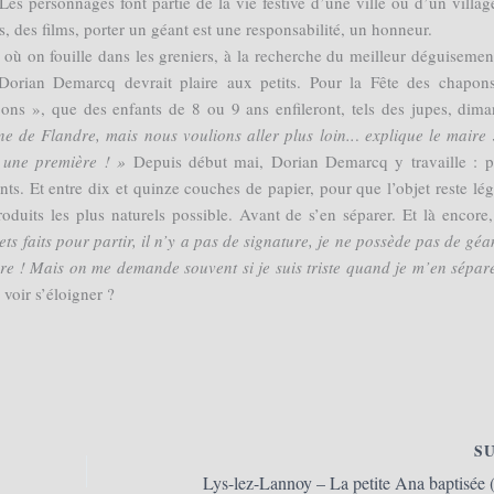
e. Les personnages font partie de la vie festive d’une ville ou d’un villag
es, des films, porter un géant est une responsabilité, un honneur.
où on fouille dans les greniers, à la recherche du meilleur déguisemen
 Dorian Demarcq devrait plaire aux petits. Pour la Fête des chapon
pons », que des enfants de 8 ou 9 ans enfileront, tels des jupes, dim
ne de Flandre, mais nous voulions aller plus loin..
.
explique le maire
 une première ! »
Depuis début mai, Dorian Demarcq y travaille : p
ts. Et entre dix et quinze couches de papier, pour que l’objet reste lége
roduits les plus naturels possible. Avant de s’en séparer. Et là encore,
ets faits pour partir, il n’y a pas de signature, je ne possède pas de géan
vivre ! Mais on me demande souvent si je suis triste quand je m’en sépa
voir s’éloigner ?
S