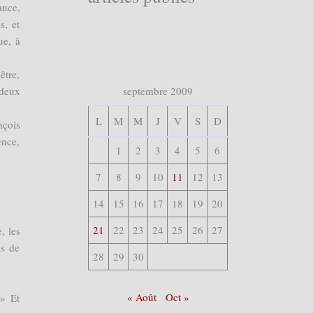
ance,
s, et
ue, à
être,
 deux
septembre 2009
L
M
M
J
V
S
D
nçois
ence,
1
2
3
4
5
6
7
8
9
10
11
12
13
14
15
16
17
18
19
20
21
22
23
24
25
26
27
, les
is de
28
29
30
« Août
Oct »
 » Et