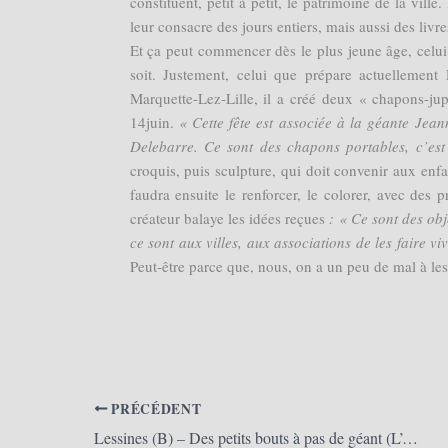
constituent, petit à petit, le patrimoine de la vill
leur consacre des jours entiers, mais aussi des livr
Et ça peut commencer dès le plus jeune âge, celui 
soit. Justement, celui que prépare actuellement
Marquette-Lez-Lille, il a créé deux « chapons-ju
14juin.
« Cette fête est associée à la géante Jean
Delebarre. Ce sont des chapons portables, c’est
croquis, puis sculpture, qui doit convenir aux enfan
faudra ensuite le renforcer, le colorer, avec des p
créateur balaye les idées reçues
: « Ce sont des obj
ce sont aux villes, aux associations de les faire 
Peut-être parce que, nous, on a un peu de mal à les 
PRÉCÉDENT
Lessines (B) – Des petits bouts à pas de géant (L’Avenir.net)