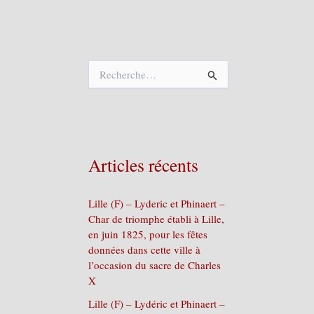
R
e
c
h
e
r
c
Articles récents
h
e
r
Lille (F) – Lyderic et Phinaert –
Char de triomphe établi à Lille,
:
en juin 1825, pour les fêtes
données dans cette ville à
l’occasion du sacre de Charles
X
Lille (F) – Lydéric et Phinaert –