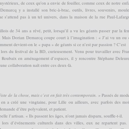
mystérieux, de ceux qu’on a envie de fouiller, comme ceux de notre enf
Demarcq y a installé son bric-à-brac, outils, livres, souvenirs, moule
e s’attend pas à un tel univers, dans la maison de la rue Paul-Lafarg
ois de 34 ans a rêvé, petit, lorsqu’il a vu les géants passer par la fen
es. Mais Dorian Demarcq coupe court à l’imagination : « J’ai vu un ou
comment devient-on le « papa » de géants si ce n’est par passion ? C’est
lors du festival de la BD, curieusement. Venu pour travailler avec Fra
e Roubaix en aménagement d’espaces, il y rencontre Stéphane Deleur
 une collaboration naît entre ces deux-là.
iste de la chose, mais c’est en fait très contemporain. »
Passés de mode
n a créé une vingtaine, pour Lille ou ailleurs, avec parfois des mo
 demande d’être polyvalent, et patient.
lle l’artisan. « Ils passent les âges, n’ont jamais disparu, souffle-t-il.
lors d’événements culturels dans des villes, eux ne repartent pas.