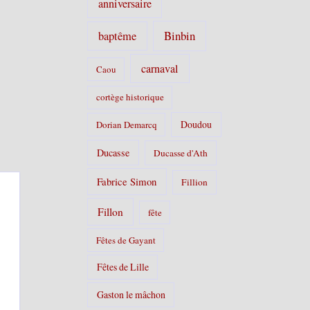
anniversaire
Binbin
baptême
carnaval
Caou
cortège historique
Doudou
Dorian Demarcq
Ducasse
Ducasse d'Ath
Fabrice Simon
Fillion
Fillon
fête
Fêtes de Gayant
Fêtes de Lille
Gaston le mâchon