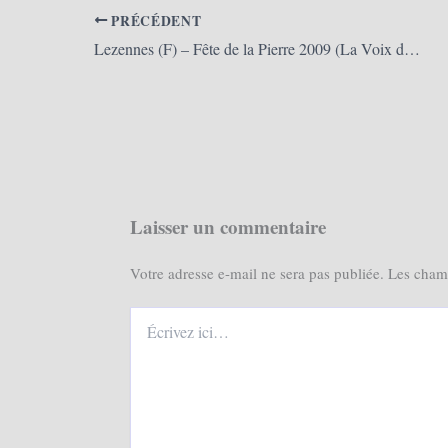
PRÉCÉDENT
Lezennes (F) – Fête de la Pierre 2009 (La Voix du Nord)
Laisser un commentaire
Votre adresse e-mail ne sera pas publiée.
Les champ
Écrivez
ici…