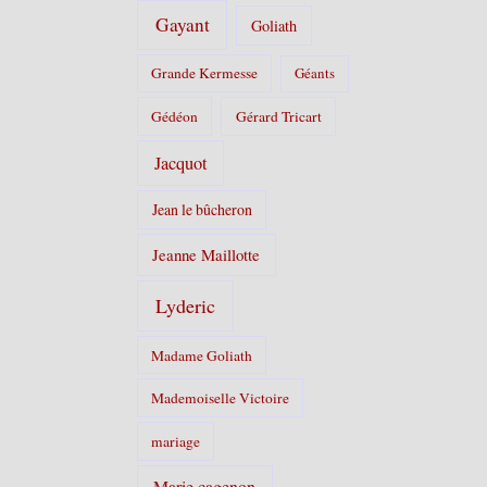
Gayant
Goliath
Grande Kermesse
Géants
Gédéon
Gérard Tricart
Jacquot
Jean le bûcheron
Jeanne Maillotte
Lyderic
Madame Goliath
Mademoiselle Victoire
mariage
Marie cagenon