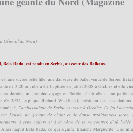
 une géante du Nord (Magazine
il Général du Nord)
, Bela Rada, est rendu en Serbie, au cœur des Balkans.
est une sacrée belle fille, une danseuse de ballet venue de Serbie. Bela
ante de 3,20 m ; elle a été baptisée en juillet 2008 à Orchies et elle vie
 mars dernier, un premier voyage en Serbie, là où elle a une partie d
« En 2002,
explique Richard Wleklinski, président des associations
umadija*,
l’ambassadeur de Serbie est venu à Orchies. Ce fut l’occasi
vec Krusik, un groupe de chant et de danse traditionnels serbe.
permettre à cette culture et à la nôtre de se rencontrer, d’où l’idée
»
Ainsi naquit Bela Rada, ce qui signifie Blanche Marguerite. Une initi