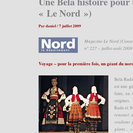
Une Bela histoire pour
« Le Nord »)
Par
daniel
/
7 juillet 2009
Magazine Le Nord (Conse
n° 227 – juillet-août 2009
Voyage – pour la première fois, un géant du nord
Bela Rada 
est une gé
faire, en
origines.
Rada et S
renouer a
voulions 
géant… 