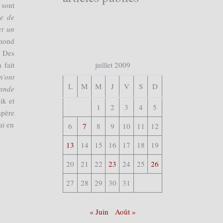
 sont
e de
et un
ymond
. Des
 fait
juillet 2009
n’ont
L
M
M
J
V
S
D
rande
ik et
1
2
3
4
5
spère
ai en
6
7
8
9
10
11
12
13
14
15
16
17
18
19
20
21
22
23
24
25
26
27
28
29
30
31
« Juin
Août »