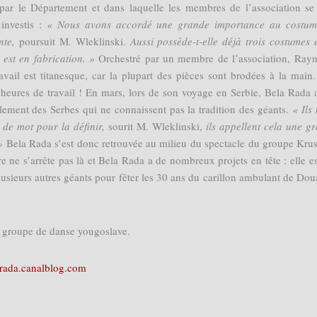
par le Département et dans laquelle les membres de l’association se
 investis :
« Nous avons accordé une grande importance au costum
nte,
poursuit M. Wleklinski.
Aussi possède-t-elle déjà trois costumes 
 est en fabrication. »
Orchestré par un membre de l’association, Ra
ravail est titanesque, car la plupart des pièces sont brodées à la main
’heures de travail ! En mars, lors de son voyage en Serbie, Bela Rada a
llement des Serbes qui ne connaissent pas la tradition des géants.
« Ils 
de mot pour la définir,
sourit M. Wleklinski,
ils appellent cela une g
 »
Bela Rada s’est donc retrouvée au milieu du spectacle du groupe Krus
ne s’arrête pas là et Bela Rada a de nombreux projets en tête : elle e
ieurs autres géants pour fêter les 30 ans du carillon ambulant de Dou
 groupe de danse yougoslave.
rada.canalblog.com