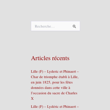
R
e
c
h
e
r
c
Articles récents
h
e
r
Lille (F) – Lyderic et Phinaert –
Char de triomphe établi à Lille,
:
en juin 1825, pour les fêtes
données dans cette ville à
l’occasion du sacre de Charles
X
Lille (F) – Lydéric et Phinaert –