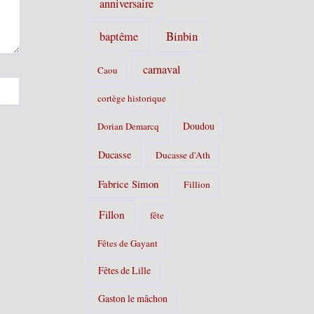
anniversaire
Binbin
baptême
carnaval
Caou
cortège historique
Doudou
Dorian Demarcq
Ducasse
Ducasse d'Ath
Fabrice Simon
Fillion
Fillon
fête
Fêtes de Gayant
Fêtes de Lille
Gaston le mâchon