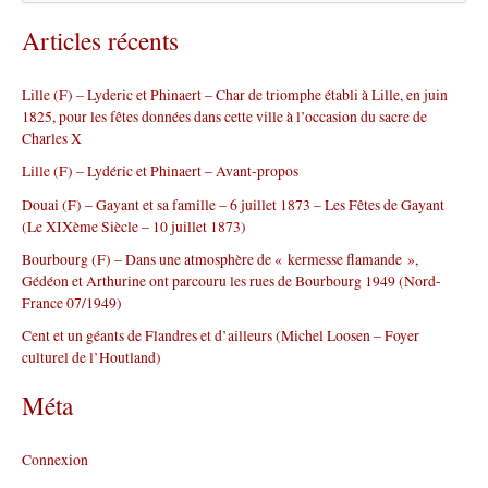
c
Articles récents
h
e
r
Lille (F) – Lyderic et Phinaert – Char de triomphe établi à Lille, en juin
c
1825, pour les fêtes données dans cette ville à l’occasion du sacre de
h
Charles X
e
r
Lille (F) – Lydéric et Phinaert – Avant-propos
Douai (F) – Gayant et sa famille – 6 juillet 1873 – Les Fêtes de Gayant
:
(Le XIXème Siècle – 10 juillet 1873)
Bourbourg (F) – Dans une atmosphère de « kermesse flamande »,
Gédéon et Arthurine ont parcouru les rues de Bourbourg 1949 (Nord-
France 07/1949)
Cent et un géants de Flandres et d’ailleurs (Michel Loosen – Foyer
culturel de l’Houtland)
Méta
Connexion