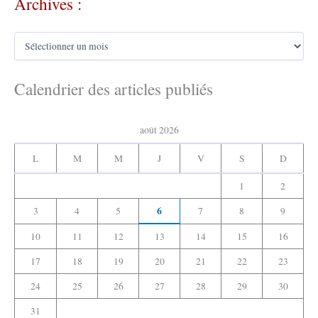
Archives :
e
r
A
c
r
h
c
e
h
Calendrier des articles publiés
r
i
v
:
e
août 2026
s
:
L
M
M
J
V
S
D
1
2
6
3
4
5
7
8
9
10
11
12
13
14
15
16
17
18
19
20
21
22
23
24
25
26
27
28
29
30
31