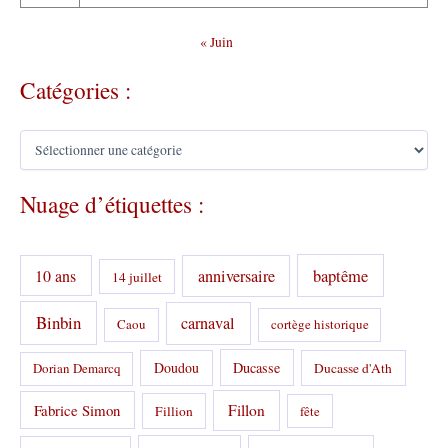
« Juin
Catégories :
C
a
t
Nuage d’étiquettes :
é
g
o
r
10 ans
anniversaire
baptême
14 juillet
i
e
s
Binbin
carnaval
Caou
cortège historique
:
Doudou
Ducasse
Dorian Demarcq
Ducasse d'Ath
Fabrice Simon
Fillon
Fillion
fête