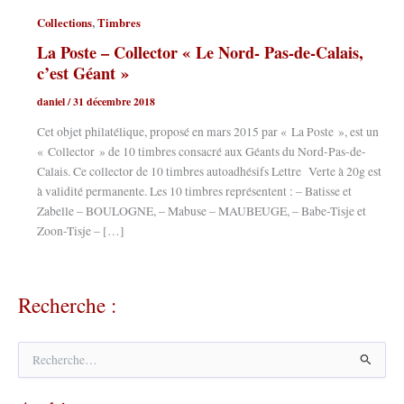
,
Collections
Timbres
La Poste – Collector « Le Nord- Pas-de-Calais,
c’est Géant »
daniel
/
31 décembre 2018
Cet objet philatélique, proposé en mars 2015 par « La Poste », est un
« Collector » de 10 timbres consacré aux Géants du Nord-Pas-de-
Calais. Ce collector de 10 timbres autoadhésifs Lettre Verte à 20g est
à validité permanente. Les 10 timbres représentent : – Batisse et
Zabelle – BOULOGNE, – Mabuse – MAUBEUGE, – Babe-Tisje et
Zoon-Tisje – […]
Recherche :
R
e
c
h