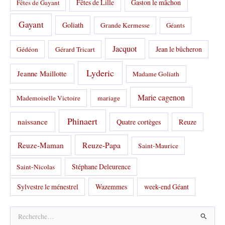
Fêtes de Lille
Gaston le mâchon
Fêtes de Gayant
Gayant
Goliath
Grande Kermesse
Géants
Jacquot
Jean le bûcheron
Gédéon
Gérard Tricart
Lyderic
Jeanne Maillotte
Madame Goliath
Marie cagenon
Mademoiselle Victoire
mariage
Phinaert
naissance
Quatre cortèges
Reuze
Reuze-Papa
Reuze-Maman
Saint-Maurice
Stéphane Deleurence
Saint-Nicolas
Sylvestre le ménestrel
Wazemmes
week-end Géant
R
e