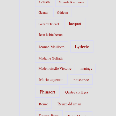
Goliath
Grande Kermesse
Géants
Gédéon
Jacquot
Gérard Tricart
Jean le bûcheron
Lyderic
Jeanne Maillotte
Madame Goliath
Mademoiselle Victoire
mariage
Marie cagenon
naissance
Phinaert
Quatre cortèges
Reuze-Maman
Reuze
Reuze-Papa
Saint-Maurice