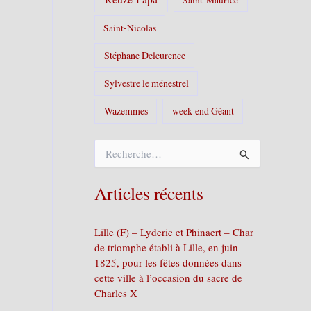
Saint-Nicolas
Stéphane Deleurence
Sylvestre le ménestrel
Wazemmes
week-end Géant
R
e
c
h
Articles récents
e
r
c
Lille (F) – Lyderic et Phinaert – Char
h
de triomphe établi à Lille, en juin
e
1825, pour les fêtes données dans
r
cette ville à l’occasion du sacre de
Charles X
: