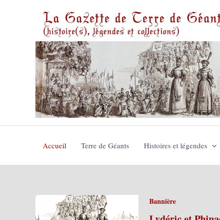
Aller
au
contenu
Accueil
Terre de Géants
Histoires et légendes
Bannière
Lydéric et Phina