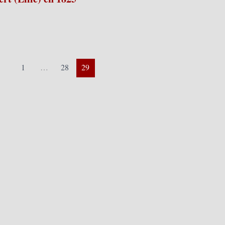
1
…
28
29