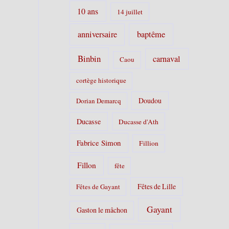
i
10 ans
14 juillet
e
s
anniversaire
baptême
:
Binbin
carnaval
Caou
cortège historique
Doudou
Dorian Demarcq
Ducasse
Ducasse d'Ath
Fabrice Simon
Fillion
Fillon
fête
Fêtes de Lille
Fêtes de Gayant
Gayant
Gaston le mâchon