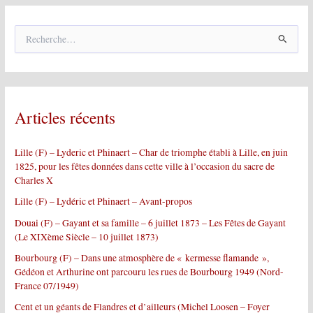
R
e
c
h
e
r
Articles récents
c
h
e
Lille (F) – Lyderic et Phinaert – Char de triomphe établi à Lille, en juin
r
1825, pour les fêtes données dans cette ville à l’occasion du sacre de
Charles X
:
Lille (F) – Lydéric et Phinaert – Avant-propos
Douai (F) – Gayant et sa famille – 6 juillet 1873 – Les Fêtes de Gayant
(Le XIXème Siècle – 10 juillet 1873)
Bourbourg (F) – Dans une atmosphère de « kermesse flamande »,
Gédéon et Arthurine ont parcouru les rues de Bourbourg 1949 (Nord-
France 07/1949)
Cent et un géants de Flandres et d’ailleurs (Michel Loosen – Foyer