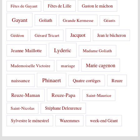
Fêtes de Lille
Gaston le mâchon
Fêtes de Gayant
Gayant
Goliath
Grande Kermesse
Géants
Jacquot
Jean le bûcheron
Gédéon
Gérard Tricart
Lyderic
Jeanne Maillotte
Madame Goliath
Marie cagenon
Mademoiselle Victoire
mariage
Phinaert
naissance
Quatre cortèges
Reuze
Reuze-Papa
Reuze-Maman
Saint-Maurice
Stéphane Deleurence
Saint-Nicolas
Sylvestre le ménestrel
Wazemmes
week-end Géant