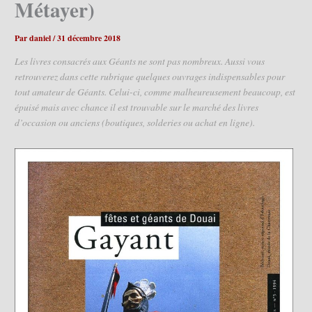
Métayer)
Par
daniel
/
31 décembre 2018
Les livres consacrés aux Géants ne sont pas nombreux. Aussi vous
retrouverez dans cette rubrique quelques ouvrages indispensables pour
tout amateur de Géants. Celui-ci, comme malheureusement beaucoup, est
épuisé mais avec chance il est trouvable sur le marché des livres
d’occasion ou anciens (boutiques, solderies ou achat en ligne).