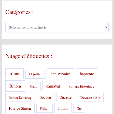
Catégories :
C
a
t
é
g
o
Nuage d’étiquettes :
r
i
e
s
10 ans
anniversaire
baptême
14 juillet
:
Binbin
carnaval
Caou
cortège historique
Doudou
Ducasse
Dorian Demarcq
Ducasse d'Ath
Fabrice Simon
Fillon
Fillion
fête